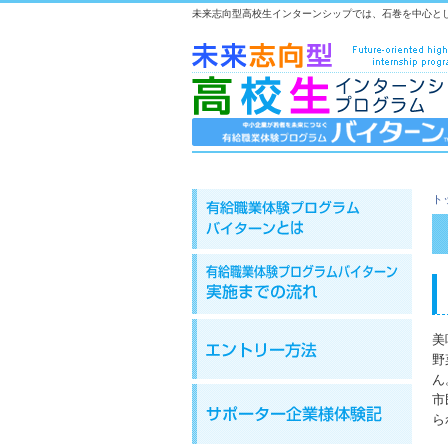
未来志向型高校生インターンシップでは、石巻を中心と
ト
美
野
ん
市
ら