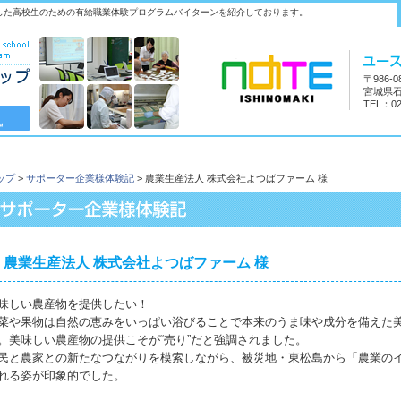
した高校生のための有給職業体験プログラムバイターンを紹介しております。
〒986-0
宮城県石
TEL：02
ップ
>
サポーター企業様体験記
> 農業生産法人 株式会社よつばファーム 様
農業生産法人 株式会社よつばファーム 様
味しい農産物を提供したい！
菜や果物は自然の恵みをいっぱい浴びることで本来のうま味や成分を備えた
。美味しい農産物の提供こそが“売り”だと強調されました。
民と農家との新たなつながりを模索しながら、被災地・東松島から「農業の
れる姿が印象的でした。