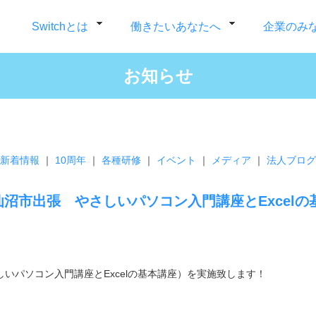
Switchとは
働きたいあなたへ
企業のみ
お知らせ
新着情報
｜
10周年
｜
各種研修
｜
イベント
｜
メディア
｜
法人ブログ
仙沼市出張 やさしいパソコン入門講座とExcel
いパソコン入門講座とExcelの基本講座）を実施致します！