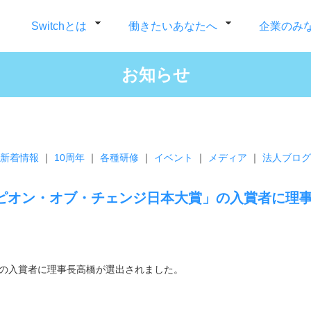
Switchとは
働きたいあなたへ
企業のみ
お知らせ
新着情報
｜
10周年
｜
各種研修
｜
イベント
｜
メディア
｜
法人ブログ
チャンピオン・オブ・チェンジ日本大賞」の入賞者に
賞」の入賞者に理事長高橋が選出されました。