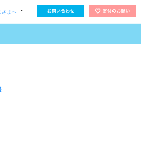
なさまへ
様