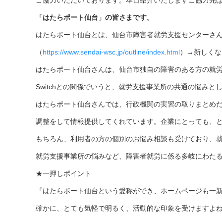
ご協力いただいております。本日紹介いたしますご協力先
「はたらポート仙台」の皆さまです。
はたらポート仙台とは、仙台市障害者就労支援センターさ
（
https://www.sendai-wsc.jp/outline/index.html
）→新しくな
はたらポート仙台さんは、仙台市独自の障害のある方の就
Switchとの関係でいうと、就労支援事業所の共通の悩み
はたらポート仙台さんでは、行政機関の実習の取りまとめ
調整をして情報提供してくれています。企業にとっても、
もちろん、利用者の方の個別のお悩み相談も受けており、
就労支援事業所の悩みなど、障害者就労に係る多岐にわた
★一押しポイント
『はたらポート仙台という愛称ができ、ホームページも一
確かに、とても気軽で明るく、活動的な印象を受けますよ