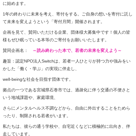
に始めます。
1年の終わりに未来を考え、寄付をする。ご自身の想いを寄付に託し
て未来を変えようという「寄付月間」開催されます。
企画を見て、賛同いただける企業、団体様大募集中です！個人の皆
様もぜひ眠っている本等のご寄付をお願いいたします。
賛同企画名：
～読み終わった本で、若者の未来を変えよう～
趣旨：認定NPO法人Switchは、若者一人ひとりが持つ力や強みをい
かした「働く・学ぶ」の実現に伴走し、
well-beingな社会を目指す団体です。
拠点の一つである宮城県石巻市では、過疎化に伴う交通の不便さと
いう地域課題や、家庭環境、
さらにメンタルヘルス不調などから、自由に外出することをためら
ったり、制限される若者がいます。
私たちは、彼らの通う学校や、自宅近くなどに積極的に出向き、伴
走しています。