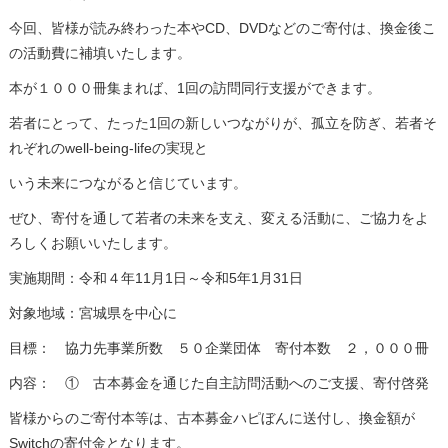
今回、皆様が読み終わった本やCD、DVDなどのご寄付は、換金後こ
の活動費に補填いたします。
本が１０００冊集まれば、1回の訪問同行支援ができます。
若者にとって、たった1回の新しいつながりが、孤立を防ぎ、若者そ
れぞれのwell-being-lifeの実現と
いう未来につながると信じています。
ぜひ、寄付を通して若者の未来を支え、変える活動に、ご協力をよ
ろしくお願いいたします。
実施期間：令和４年11月1日～令和5年1月31日
対象地域：宮城県を中心に
目標： 協力先事業所数 ５０企業団体 寄付本数 ２，０００冊
内容： ① 古本募金を通じた自主訪問活動へのご支援、寄付啓発
皆様からのご寄付本等は、古本募金ハピぼんに送付し、換金額が
Switchの寄付金となります。