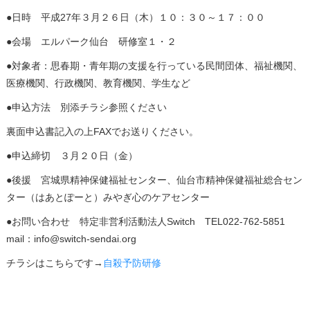
●日時 平成27年３月２６日（木）１０：３０～１７：００
●会場 エルパーク仙台 研修室１・２
●対象者：思春期・青年期の支援を行っている民間団体、福祉機関、
医療機関、行政機関、教育機関、学生など
●申込方法 別添チラシ参照ください
裏面申込書記入の上FAXでお送りください。
●申込締切 ３月２０日（金）
●後援 宮城県精神保健福祉センター、仙台市精神保健福祉総合セン
ター（はあとぽーと）みやぎ心のケアセンター
●お問い合わせ 特定非営利活動法人Switch TEL022-762-5851
mail：info@switch-sendai.org
チラシはこちらです→
自殺予防研修