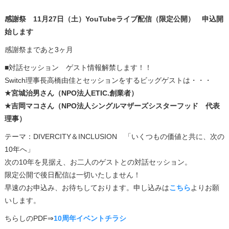
感謝祭 11月27日（土）YouTubeライブ配信（限定公開） 申込開
始します
感謝祭まであと3ヶ月
■対話セッション ゲスト情報解禁します！！
Switch理事長高橋由佳とセッションをするビッグゲストは・・・
★宮城治男さん（NPO法人ETIC.創業者）
★吉岡マコさん（NPO法人シングルマザーズシスターフッド 代表
理事）
テーマ：DIVERCITY＆INCLUSION 「いくつもの価値と共に、次の
10年へ」
次の10年を見据え、お二人のゲストとの対話セッション。
限定公開で後日配信は一切いたしません！
早速のお申込み、お待ちしております。申し込みは
こちら
よりお願
いします。
ちらしのPDF⇒
10周年イベントチラシ